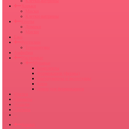
Клетки-витрины
Хорьки
Миски
Клетки-витрины
Еноты
Домики
Миски
Ежи
Рептилии
Террариумы
Амфибии
Насекомые
Муравьи
Комплекты
Формикарии (фермы)
Инструменты и аксессуары
Корм
Декор для формикариев
Улитки
Приматы
Лошади
Скотина
...
Кошки