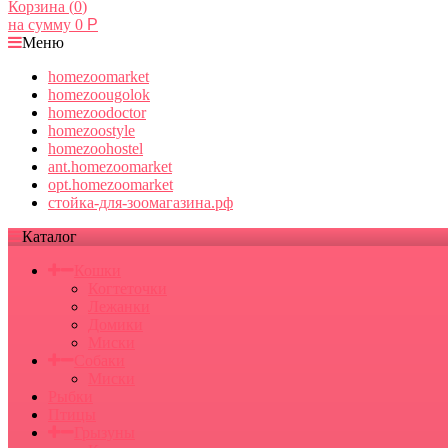
Корзина (
0
)
на сумму
0
Р
Меню
homezoomarket
homezoougolok
homezoodoctor
homezoostyle
homezoohostel
ant.homezoomarket
opt.homezoomarket
стойка-для-зоомагазина.рф
Каталог
Кошки
Когтеточки
Лежанки
Домики
Миски
Собаки
Миски
Рыбки
Птицы
Грызуны