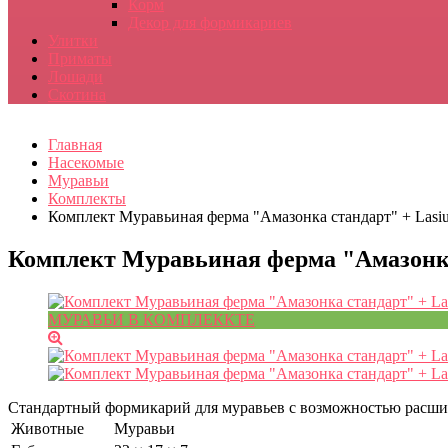
Корм
Декор для формикариев
Улитки
Приматы
Лошади
Скотина
Главная
Насекомые
Муравьи
Комплекты
Комплект Муравьиная ферма "Амазонка стандарт" + Lasiu
Комплект Муравьиная ферма "Амазонка 
МУРАВЬИ В КОМПЛЕККТЕ
Стандартный формикарий для муравьев с возможностью расшир
Животные
Муравьи