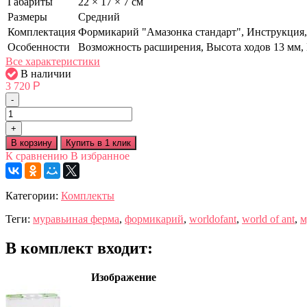
Габариты
22 × 17 × 7 см
Размеры
Средний
Комплектация
Формикарий "Амазонка стандарт", Инструкция,
Особенности
Возможность расширения, Высота ходов 13 мм, 
Все характеристики
В наличии
3 720
Р
-
+
В корзину
К сравнению
В избранное
Категории:
Комплекты
Теги:
муравьиная ферма
,
формикарий
,
worldofant
,
world of ant
,
м
В комплект входит:
Изображение