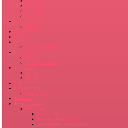
Когтеточки
Лежанки
Домики
Миски
Собаки
Миски
Рыбки
Птицы
Грызуны
Клетки-витрины
Хорьки
Миски
Клетки-витрины
Еноты
Домики
Миски
Ежи
Рептилии
Террариумы
Амфибии
Насекомые
Муравьи
Комплекты
Формикарии (фермы)
Инструменты и аксессуары