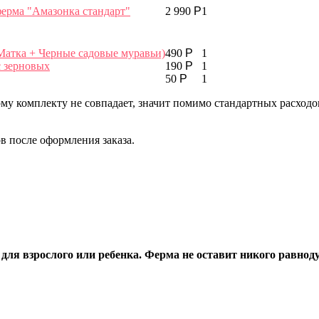
ерма "Амазонка стандарт"
2 990
Р
1
(Матка + Черные садовые муравьи)
490
Р
1
с зерновых
190
Р
1
50
Р
1
му комплекту не совпадает, значит помимо стандартных расхо
 после оформления заказа.
для взрослого или ребенка. Ферма не оставит никого равно