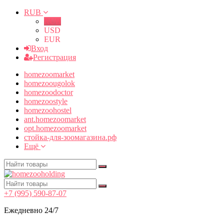
RUB
RUB
USD
EUR
Вход
Регистрация
homezoomarket
homezoougolok
homezoodoctor
homezoostyle
homezoohostel
ant.homezoomarket
opt.homezoomarket
стойка-для-зоомагазина.рф
Ещё
+7 (995) 590-87-07
Ежедневно 24/7