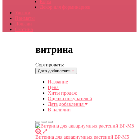
Корм
Декор для формикариев
Улитки
Приматы
Лошади
Скотина
витрина
Сортировать:
Дата добавления
Название
Цена
Хиты продаж
Оценка покупателей
Дата добавления
В наличии
Витрина для аквариумных растений ВР-М5