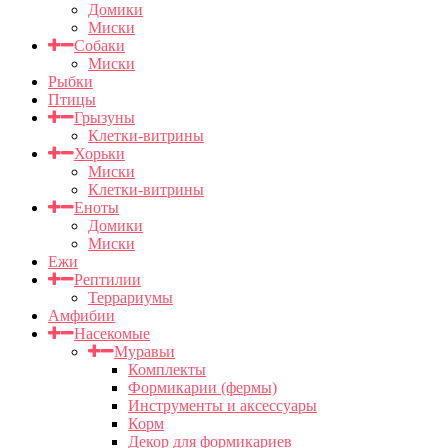
Домики
Миски
Собаки
Миски
Рыбки
Птицы
Грызуны
Клетки-витрины
Хорьки
Миски
Клетки-витрины
Еноты
Домики
Миски
Ежи
Рептилии
Террариумы
Амфибии
Насекомые
Муравьи
Комплекты
Формикарии (фермы)
Инструменты и аксессуары
Корм
Декор для формикариев