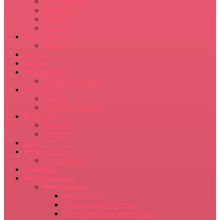
Когтеточки
Лежанки
Домики
Миски
Собаки
Миски
Рыбки
Птицы
Грызуны
Клетки-витрины
Хорьки
Миски
Клетки-витрины
Еноты
Домики
Миски
Ежи
Рептилии
Террариумы
Амфибии
Насекомые
Муравьи
Комплекты
Формикарии (фермы)
Инструменты и аксессуары