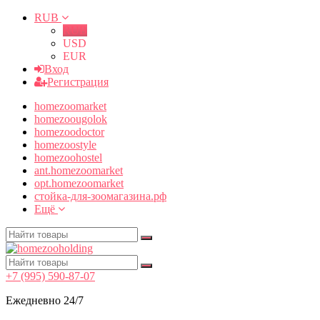
RUB
RUB
USD
EUR
Вход
Регистрация
homezoomarket
homezoougolok
homezoodoctor
homezoostyle
homezoohostel
ant.homezoomarket
opt.homezoomarket
стойка-для-зоомагазина.рф
Ещё
+7 (995) 590-87-07
Ежедневно 24/7