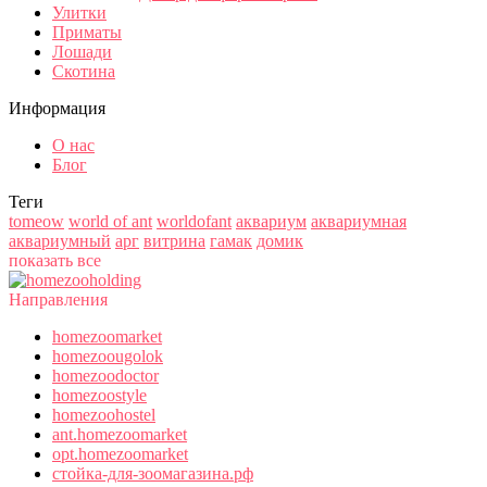
Улитки
Приматы
Лошади
Скотина
Информация
О нас
Блог
Теги
tomeow
world of ant
worldofant
аквариум
аквариумная
аквариумный
арг
витрина
гамак
домик
показать все
Направления
homezoomarket
homezoougolok
homezoodoctor
homezoostyle
homezoohostel
ant.homezoomarket
opt.homezoomarket
стойка-для-зоомагазина.рф