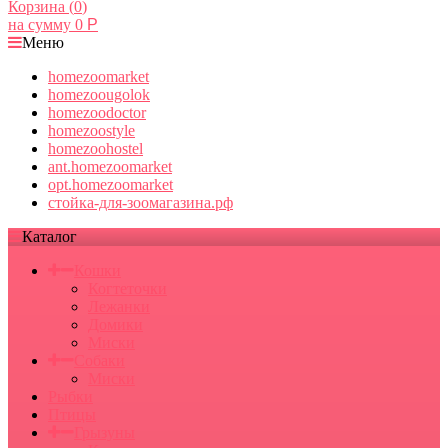
Корзина (
0
)
на сумму
0
Р
Меню
homezoomarket
homezoougolok
homezoodoctor
homezoostyle
homezoohostel
ant.homezoomarket
opt.homezoomarket
стойка-для-зоомагазина.рф
Каталог
Кошки
Когтеточки
Лежанки
Домики
Миски
Собаки
Миски
Рыбки
Птицы
Грызуны