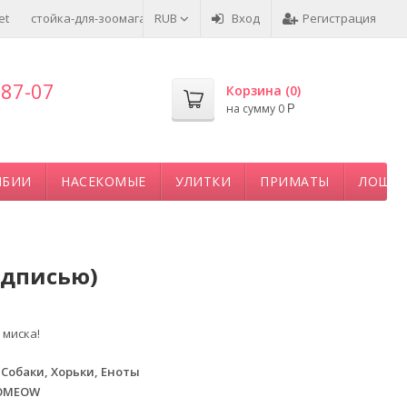
et
стойка-для-зоомагазина.рф
RUB
Вход
Регистрация
-87-07
Корзина (
0
)
на сумму
0
Р
ИБИИ
НАСЕКОМЫЕ
УЛИТКИ
ПРИМАТЫ
ЛОША
одписью)
 миска!
 Собаки, Хорьки, Еноты
OMEOW