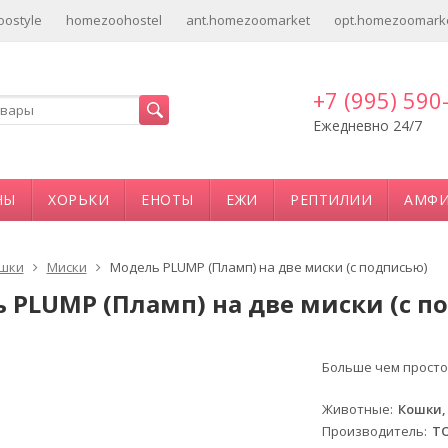
ostyle
homezoohostel
ant.homezoomarket
opt.homezoomark
+7 (995) 590
Ежедневно 24/7
НЫ
ХОРЬКИ
ЕНОТЫ
ЕЖИ
РЕПТИЛИИ
АМФ
шки
Миски
Модель PLUMP (Пламп) на две миски (с подписью)
 PLUMP (Пламп) на две миски (с п
Больше чем просто
-12%
Животные
Кошки,
Производитель
T