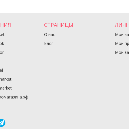
ЕНИЯ
СТРАНИЦЫ
ЛИЧН
et
О нас
Мои за
ok
Блог
Мой п
or
Мои з
el
market
market
оомагазина.рф