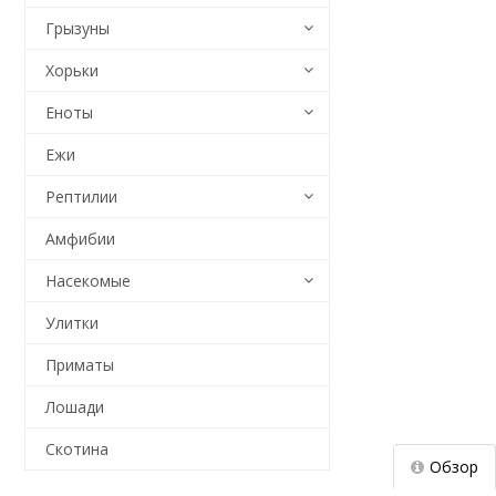
Грызуны
Хорьки
Еноты
Ежи
Рептилии
Амфибии
Насекомые
Улитки
Приматы
Лошади
Скотина
Обзор