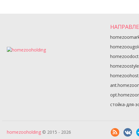
НАПРАВЛ
homezoomark
homezoougol
homezoodoct
homezoostyle
homezoohost
ant.homezoo
opt.homezoo
стойка-для-з
homezooholding
© 2015 - 2026