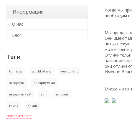
Когда мы при
Информация
необходим ва
О нас
Мы предлагае
Блог
Они имеют мн
пить свежую 
может быть д
Отличительна
Теги
название пор
они отличают
Именно благо
tomeow
world of ant
worldofant
аквариум
аквариумная
Миска – это 
аквариумный
арг
витрина
гамак
домик
показать все