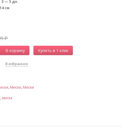
3 — 5 дн.
 14 см
99
Р
В корзину
В избранное
иски
,
Миски
,
Миски
w
,
миска