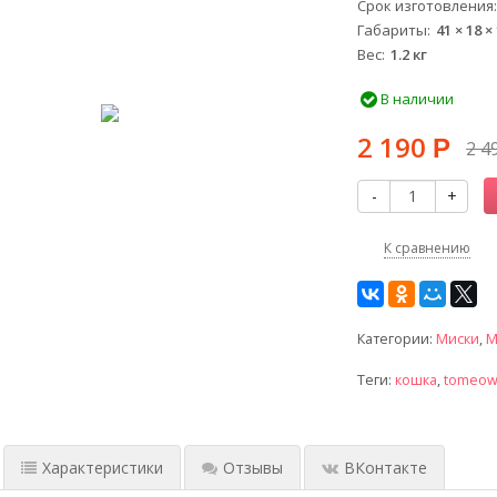
Срок изготовления
Габариты
41 × 18 ×
Вес
1.2 кг
В наличии
2 190
Р
2 4
-
+
К сравнению
Категории:
Миски
,
М
Теги:
кошка
,
tomeo
Характеристики
Отзывы
ВКонтакте