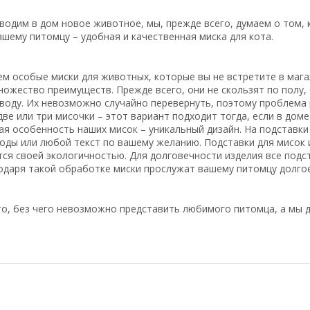
водим в дом новое животное, мы, прежде всего, думаем о том, 
шему питомцу – удобная и качественная миска для кота.
м особые миски для животных, которые вы не встретите в магаз
ожество преимуществ. Прежде всего, они не скользят по полу,
воду. Их невозможно случайно перевернуть, поэтому проблема 
ве или три мисочки – этот вариант подходит тогда, если в доме
я особенность наших мисок – уникальный дизайн. На подставки
оды или любой текст по вашему желанию. Подставки для мисок
ся своей экологичностью. Для долговечности изделия все подс
даря такой обработке миски прослужат вашему питомцу долго
то, без чего невозможно представить любимого питомца, а мы д