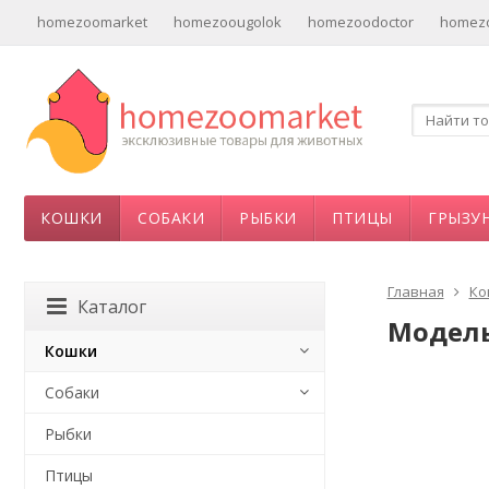
homezoomarket
homezoougolok
homezoodoctor
homezo
КОШКИ
СОБАКИ
РЫБКИ
ПТИЦЫ
ГРЫЗУ
Главная
Ко
Каталог
Модель
Кошки
Собаки
Рыбки
Птицы